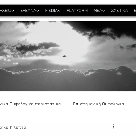
ΡΧΕΙΟ
ΕΡΕΥΝΑ
MEDIA
PLATFORM
ΝΕΑ
ΣΧΕΤΙΚΑ
νικα Ουφολογικα περιστατικα
Επιστημονική Ουφολογια
ηκε 11 λεπτά