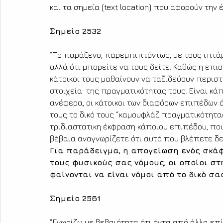
και τα σημεία (text location) που αφορούν την έ
Σημείο 2532 
“Το παράξενο, παρεμπιπτόντως, με τους ιπτάμε
αλλά ότι μπορείτε να τους δείτε. Καθώς η επι
κάτοικοι τους μαθαίνουν να ταξιδεύουν περισ
στοιχεία  της πραγματικότητας τους. Είναι κά
ανέφερα, οι κάτοικοι των διαφόρων επιπέδων 
τους το δικό τους “καμουφλάζ πραγματικότητας
τριδιαστατικη έκφραση κάποιου επιπέδου, που ε
βέβαια αναγνωρίζετε ότι αυτό που βλέπετε δεν
Για παράδειγμα, η απογείωση ενός σκάφ
τους φυσικούς σας νόμους, οι οποίοι στη
φαίνονται να είναι νόμοι από το δικό σ
Σημείο 2561 
“Γνωρίζω με βεβαιότητα ότι όντα από άλλα επ