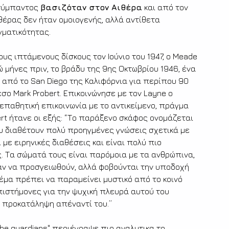
σύμπαντος 
βασιζόταν στον Αιθέρα
 και από τον 
θέρας δεν ήταν ομοιογενής, αλλά αντίθετα 
ματικότητας. 
υς ιπτάμενους δίσκους τον Ιούνιο του 1947, ο Meade 
ώ μήνες πριν, το βράδυ της 9ης Οκτωβρίου 1946, ένα 
από το San Diego της Καλιφόρνια για περίπου 90 
σο Mark Probert. Επικοινώνησε με τον Layne ο 
επαθητική επικοινωνία με το αντικείμενο, πράγμα 
rt ήτανε οι εξής: “Το παράξενο σκάφος ονομάζεται 
ου διαθέτουν πολύ προηγμένες γνώσεις σχετικά με 
 με ειρηνικές διαθέσεις και είναι πολύ πιο 
 Τα σώματά τους είναι παρόμοια με τα ανθρώπινα, 
αν να προσγειωθούν, αλλά φοβούνται την υποδοχή 
θέμα πρέπει να παραμείνει μυστικό από το κοινό 
πιστήμονες για την ψυχική πλευρά αυτού του 
 προκατάληψη απέναντί του.” 
the guardians
" περιέγραψε πιο αναλυτικα το 