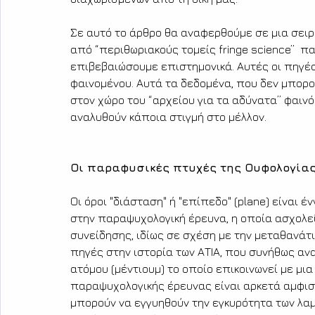
Σε αυτό το άρθρο θα αναφερθούμε σε μια σειρ
από “περιθωριακούς τομείς fringe science”  π
επιβεβαιώσουμε επιστημονικά. Αυτές οι πηγέ
φαινομένου. Αυτά τα δεδομένα, που δεν μπορ
στον χώρο του “αρχείου για τα αδύνατα” φαινόμε
αναλυθούν κάποια στιγμή στο μέλλον.
Οι παραφυσικές πτυχές της Ουφολογία
Οι όροι "διάσταση" ή "επίπεδο" (plane) είναι 
στην παραψυχολογική έρευνα, η οποία ασχολεί
συνείδησης, ιδίως σε σχέση με την μεταθανά
πηγές στην ιστορία των ΑΤΙΑ, που συνήθως αν
ατόμου (μέντιουμ) το οποίο επικοινωνεί με μια
παραψυχολογικής έρευνας είναι αρκετά αμφισ
μπορούν να εγγυηθούν την εγκυρότητα των λα