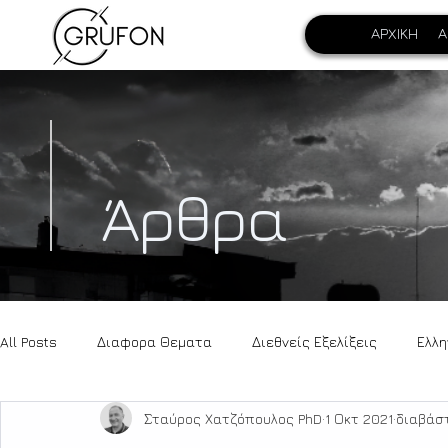
ΑΡΧΙΚΗ
Α
Άρθρα
All Posts
Διαφορα Θεματα
Διεθνείς Εξελίξεις
Ελλη
Σταύρος Χατζόπουλος PhD
1 Οκτ 2021
διαβάστ