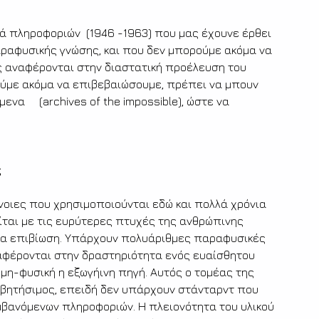
ά πληροφοριών  (1946 -1963) που μας έχουνε έρθει 
αραφυσικής γνώσης, και που δεν μπορούμε ακόμα να 
ς αναφέρονται στην διαστατική προέλευση του 
ούμε ακόμα να επιβεβαιώσουμε, πρέπει να μπουν 
να     (archives of the impossible), ώστε να 
ς
έννοιες που χρησιμοποιούνται εδώ και πολλά χρόνια 
ται με τις ευρύτερες πτυχές της ανθρώπινης 
τια επιβίωση. Υπάρχουν πολυάριθμες παραφυσικές 
αφέρονται στην δραστηριότητα ενός ευαίσθητου 
 μη-φυσική η εξωγήινη πηγή. Αυτός ο τομέας της 
βητήσιμος, επειδή δεν υπάρχουν στάνταρντ που 
μβανόμενων πληροφοριών. Η πλειονότητα του υλικού 