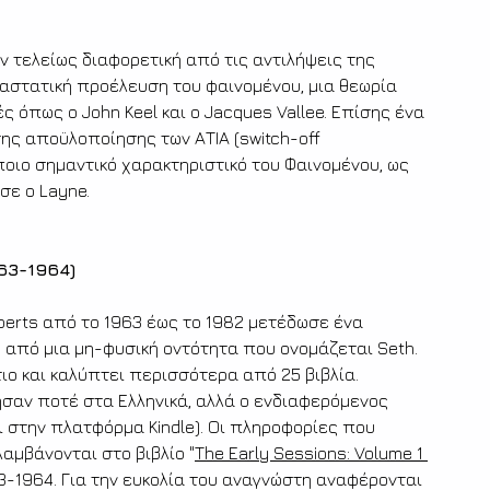
ν τελείως διαφορετική από τις αντιλήψεις της 
ιαστατική προέλευση του φαινομένου, μια θεωρία 
 όπως ο John Keel και ο Jacques Vallee. Επίσης ένα 
της αποϋλοποίησης των ΑΤΙΑ (switch-off 
οιο σημαντικό χαρακτηριστικό του Φαινομένου, ως 
σε ο Layne. 
63-1964)
berts από το 1963 έως το 1982 μετέδωσε ένα 
 από μια μη-φυσική οντότητα που ονομάζεται Seth. 
τιο και καλύπτει περισσότερα από 25 βιβλία. 
ήσαν ποτέ στα Ελληνικά, αλλά ο ενδιαφερόμενος 
ι στην πλατφόρμα Kindle). Οι πληροφορίες που 
αμβάνονται στο βιβλίο "
The Early Sessions: Volume 1 
3-1964. Για την ευκολία του αναγνώστη αναφέρονται 