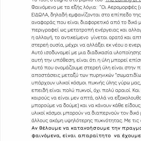
Φαινόμενο με τα εξής λόγια:  “Οι Αερομορφές (ι
ΕΙΔΩΛΑ, δηλαδή εμφανίζονται στο επίπεδο της
αναφοράς που είναι διαφορετικό από το δικό μ
περιγραφεί ως μετατροπή ενέργειας και αλλαγ
η αλλαγή, το αντικείμενο  γίνεται ορατό και α
στερεή ουσία, μέχρι να αλλάξει εκ νέου ο ενερ
Αυτό ισοδυναμεί με μια διαδικασία υλοποίησης
αυτή την υπόθεση, είναι ότι η ύλη μπορεί επίσ
Αυτό που ονομάζουμε στερεή ύλη είναι στην π
αποστάσεις μεταξύ των πυρηνικών "σωματιδίων”
υπάρχουν υλικοί κόσμοι πυκνής ύλης γύρω μας
επειδή είναι πολύ πυκνοί, όχι πολύ αραιοί. Κα
καιρούς να είναι μεν απτά, αλλά να εξακολουθ
μπορούμε να δούμε) και να κάνουν κάθε είδους
υλικοί κόσμοι μπορούν να διαπερνούν τον δικό 
άλλους ακόμη υψηλότερης πυκνότητας. Με τις 
Αν θέλουμε να κατανοήσουμε την πραγμ
φαινόμενα, είναι απαραίτητο  να έχουμε