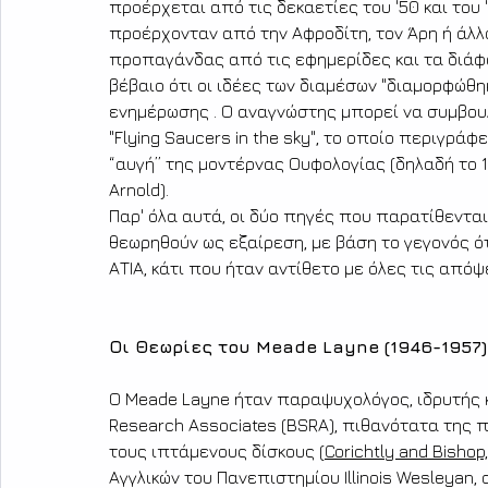
προέρχεται από τις δεκαετίες του '50 και του 
προέρχονταν από την Αφροδίτη, τον Άρη ή άλλ
προπαγάνδας από τις εφημερίδες και τα διάφο
βέβαιο ότι οι ιδέες των διαμέσων "διαμορφώθη
ενημέρωσης . Ο αναγνώστης μπορεί να συμβουλε
"Flying Saucers in the sky", το οποίο περιγρ
“αυγή” της μοντέρνας Ουφολογίας (δηλαδή το 19
Arnold). 
Παρ' όλα αυτά, οι δύο πηγές που παρατίθεντ
θεωρηθούν ως εξαίρεση, με βάση το γεγονός ότ
ΑΤΙΑ, κάτι που ήταν αντίθετο με όλες τις από
Οι Θεωρίες του Meade Layne (1946-1957)
Ο Meade Layne ήταν παραψυχολόγος, ιδρυτής κ
Research Associates (BSRA), πιθανότατα της 
τους ιπτάμενους δίσκους (
Corichtly and Bishop
Αγγλικών του Πανεπιστημίου Illinois Wesleyan,