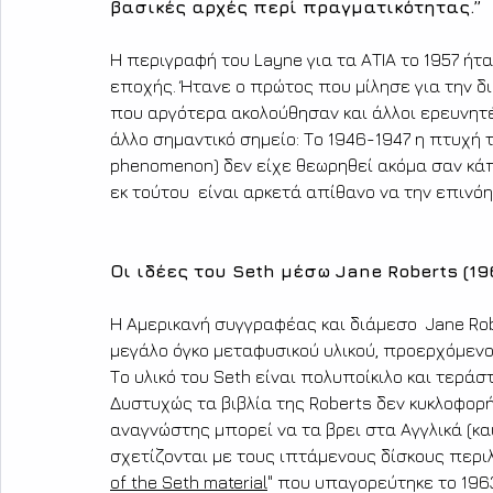
βασικές αρχές περί πραγματικότητας.” 
Η περιγραφή του Layne για τα ΑΤΙΑ το 1957 ήτα
εποχής. Ήτανε ο πρώτος που μίλησε για την δ
που αργότερα ακολούθησαν και άλλοι ερευνητές
άλλο σημαντικό σημείο: Το 1946-1947 η πτυχή 
phenomenon) δεν είχε θεωρηθεί ακόμα σαν κάπ
εκ τούτου  είναι αρκετά απίθανο να την επινόη
Οι ιδέες του Seth μέσω Jane Roberts (19
Η Αμερικανή συγγραφέας και διάμεσο  Jane Ro
μεγάλο όγκο μεταφυσικού υλικού, προερχόμενο
Το υλικό του Seth είναι πολυποίκιλο και τεράσ
Δυστυχώς τα βιβλία της Roberts δεν κυκλοφορ
αναγνώστης μπορεί να τα βρει στα Αγγλικά (κα
σχετίζονται με τους ιπτάμενους δίσκους περιλ
of the Seth material
" που υπαγορεύτηκε το 196