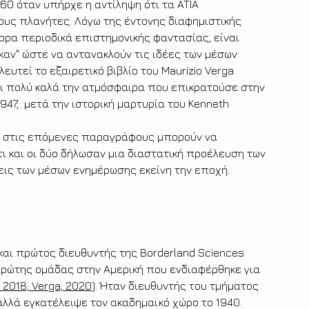
'60 όταν υπήρχε η αντίληψη ότι τα ATIA 
ους πλανήτες. Λόγω της έντονης διαφημιστικής 
ρα περιοδικά επιστημονικής φαντασίας, είναι 
καν" ώστε να αντανακλούν τις ιδέες των μέσων 
υτεί το εξαιρετικό βιβλίο του Maurizio Verga 
άφει πολύ καλά την ατμόσφαιρα που επικρατούσε στην 
47,  μετά την ιστορική μαρτυρία του Kenneth 
αι στις επόμενες παραγράφους μπορούν να 
ι και οι δύο δήλωσαν μια διαστατική προέλευση των 
ψεις των μέσων ενημέρωσης εκείνη την εποχή.
αι πρώτος διευθυντής της Borderland Sciences 
πρώτης ομάδας στην Αμερική που ενδιαφέρθηκε για 
, 2018; Verga, 2020
). Ήταν διευθυντής του τμήματος 
 αλλά εγκατέλειψε τον ακαδημαϊκό χώρο το 1940. 