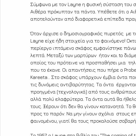
Σύμφωνα με τον Layne η φυσική σύσταση του 
Αιθέρα πρόκυπταν τα πάντα. Υπέθετε ότι ο Αι
αποτελούνταν από διαφορετικά επίπεδα πραγ
Όταν άρχισε ο δημοσιογραφικός πυρετός  με το
Layne είχε ήδη στοιχεία για το φαινόμενο! Οκτ
περίεργο ιπτάμενο σκάφος εμφανίστηκε πάνω 
λεπτά. Μεταξύ των μαρτύρων  ήταν και to διάμε
οποίος του πρότεινε να προσπαθήσει μια  τηλ
που το έκανε. Οι απαντήσεις που πήρε ο Probe
Kareeta... Στο σκάφος υπάρχουν έμβια όντα π
τις δυνάμεις αντιβαρύτητας. Τα όντα  έρχονται
προηγμένα (τεχνολογικά) από τους ανθρώπους.
αλλά πολύ ελαφρύτερα. Τα όντα αυτά θα ήθελ
τους. Ξέρουν ότι δεν θα γίνουν κατανοητά. Το 
προς το παρόν. Να μην γίνουν σχόλια  στους ε
φαινομένου, γιατί θα τους προκαλούσε σοβαρή
Το 1957, ο Layne στο βιβλίο του "
The coming of 