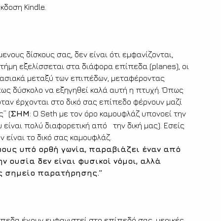
κδοση Kindle.
νους δίσκους σας, δεν είναι ότι εμφανίζονται, 
στήμη εξελίσσεται στα διάφορα επίπεδα (planes), οι 
τασιακά μεταξύ των επιπέδων, μεταφέροντας 
πως δύσκολο να εξηγηθεί καλά αυτή η πτυχή. Όπως 
όταν έρχονται στο δικό σας επίπεδο φέρνουν μαζί 
” (
ΣΗΜ
: O Seth με τον όρο καμουφλάζ υπονοεί την 
ίναι πολύ διαφορετική από   την δική μας). Εσείς 
 είναι το δικό σας καμουφλάζ.
ους υπό ορθή γωνία, παραβιάζει έναν από 
ν ουσία δεν είναι φυσικοί νόμοι, αλλά 
ας σημείο παρατήρησης.” 
ίπεδα έχουν εμφανιστεί στο επίπεδό σας, μερικές 