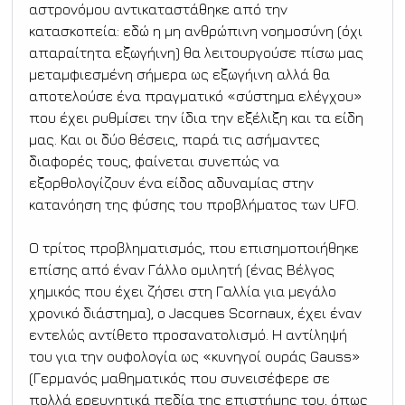
αστρονόμου αντικαταστάθηκε από την 
κατασκοπεία: εδώ η μη ανθρώπινη νοημοσύνη (όχι 
απαραίτητα εξωγήινη) θα λειτουργούσε πίσω μας 
μεταμφιεσμένη σήμερα ως εξωγήινη αλλά θα 
αποτελούσε ένα πραγματικό «σύστημα ελέγχου» 
που έχει ρυθμίσει την ίδια την εξέλιξη και τα είδη 
μας. Και οι δύο θέσεις, παρά τις ασήμαντες 
διαφορές τους, φαίνεται συνεπώς να 
εξορθολογίζουν ένα είδος αδυναμίας στην 
κατανόηση της φύσης του προβλήματος των UFO.
Ο τρίτος προβληματισμός, που επισημοποιήθηκε 
επίσης από έναν Γάλλο ομιλητή (ένας Βέλγος 
χημικός που έχει ζήσει στη Γαλλία για μεγάλο 
χρονικό διάστημα), ο Jacques Scornaux, έχει έναν 
εντελώς αντίθετο προσανατολισμό. Η αντίληψή 
του για την ουφολογία ως «κυνηγοί ουράς Gauss» 
(Γερμανός μαθηματικός που συνεισέφερε σε 
πολλά ερευνητικά πεδία της επιστήμης του, όπως 