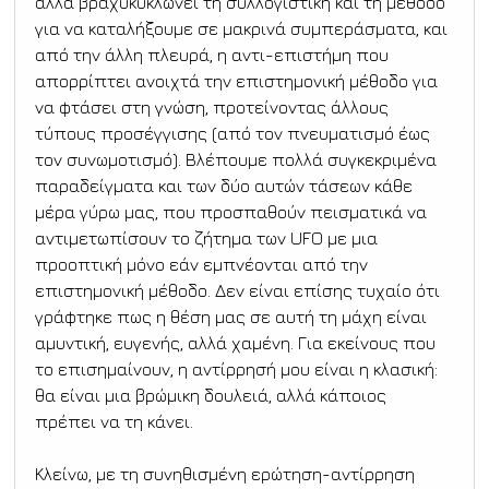
αλλά βραχυκυκλώνει τη συλλογιστική και τη μέθοδο 
για να καταλήξουμε σε μακρινά συμπεράσματα, και 
από την άλλη πλευρά, η αντι-επιστήμη που 
απορρίπτει ανοιχτά την επιστημονική μέθοδο για 
να φτάσει στη γνώση, προτείνοντας άλλους 
τύπους προσέγγισης (από τον πνευματισμό έως 
τον συνωμοτισμό). Βλέπουμε πολλά συγκεκριμένα 
παραδείγματα και των δύο αυτών τάσεων κάθε 
μέρα γύρω μας, που προσπαθούν πεισματικά να 
αντιμετωπίσουν το ζήτημα των UFO με μια 
προοπτική μόνο εάν εμπνέονται από την 
επιστημονική μέθοδο. Δεν είναι επίσης τυχαίο ότι 
γράφτηκε πως η θέση μας σε αυτή τη μάχη είναι 
αμυντική, ευγενής, αλλά χαμένη. Για εκείνους που 
το επισημαίνουν, η αντίρρησή μου είναι η κλασική: 
θα είναι μια βρώμικη δουλειά, αλλά κάποιος 
πρέπει να τη κάνει.
Κλείνω, με τη συνηθισμένη ερώτηση-αντίρρηση 