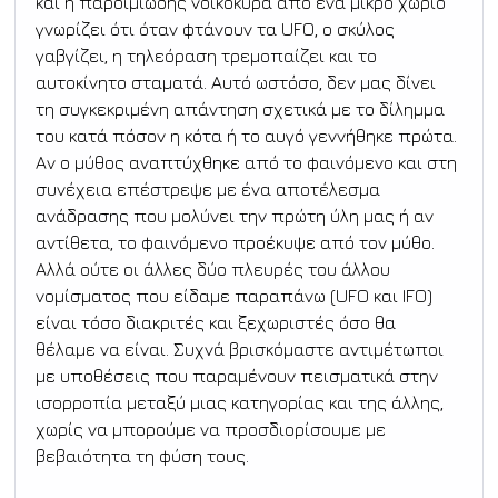
και η παροιμιώδης νοικοκυρά από ένα μικρό χωριό 
γνωρίζει ότι όταν φτάνουν τα UFO, ο σκύλος 
γαβγίζει, η τηλεόραση τρεμοπαίζει και το 
αυτοκίνητο σταματά. Αυτό ωστόσο, δεν μας δίνει 
τη συγκεκριμένη απάντηση σχετικά με το δίλημμα 
του κατά πόσον η κότα ή το αυγό γεννήθηκε πρώτα. 
Αν ο μύθος αναπτύχθηκε από το φαινόμενο και στη 
συνέχεια επέστρεψε με ένα αποτέλεσμα 
ανάδρασης που μολύνει την πρώτη ύλη μας ή αν 
αντίθετα, το φαινόμενο προέκυψε από τον μύθο. 
Αλλά ούτε οι άλλες δύο πλευρές του άλλου 
νομίσματος που είδαμε παραπάνω (UFO και IFO) 
είναι τόσο διακριτές και ξεχωριστές όσο θα 
θέλαμε να είναι. Συχνά βρισκόμαστε αντιμέτωποι 
με υποθέσεις που παραμένουν πεισματικά στην 
ισορροπία μεταξύ μιας κατηγορίας και της άλλης, 
χωρίς να μπορούμε να προσδιορίσουμε με 
βεβαιότητα τη φύση τους.