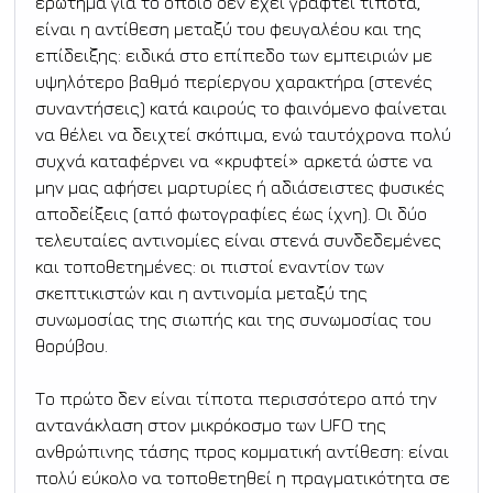
ερώτημα για το οποίο δεν έχει γραφτεί τίποτα, 
είναι η αντίθεση μεταξύ του φευγαλέου και της 
επίδειξης: ειδικά στο επίπεδο των εμπειριών με 
υψηλότερο βαθμό περίεργου χαρακτήρα (στενές 
συναντήσεις) κατά καιρούς το φαινόμενο φαίνεται 
να θέλει να δειχτεί σκόπιμα, ενώ ταυτόχρονα πολύ 
συχνά καταφέρνει να «κρυφτεί» αρκετά ώστε να 
μην μας αφήσει μαρτυρίες ή αδιάσειστες φυσικές 
αποδείξεις (από φωτογραφίες έως ίχνη). Οι δύο 
τελευταίες αντινομίες είναι στενά συνδεδεμένες 
και τοποθετημένες: οι πιστοί εναντίον των 
σκεπτικιστών και η αντινομία μεταξύ της 
συνωμοσίας της σιωπής και της συνωμοσίας του 
θορύβου.
Το πρώτο δεν είναι τίποτα περισσότερο από την 
αντανάκλαση στον μικρόκοσμο των UFO της 
ανθρώπινης τάσης προς κομματική αντίθεση: είναι 
πολύ εύκολο να τοποθετηθεί η πραγματικότητα σε 