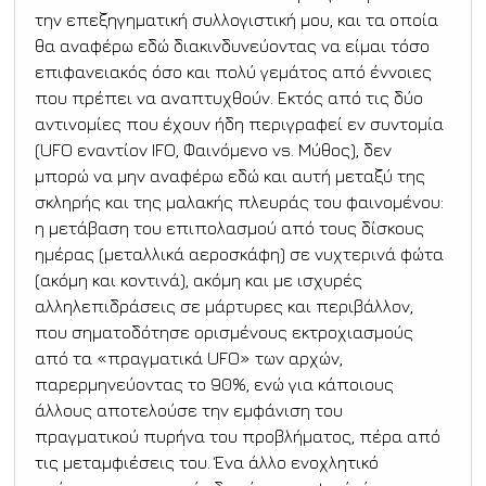
την επεξηγηματική συλλογιστική μου, και τα οποία 
θα αναφέρω εδώ διακινδυνεύοντας να είμαι τόσο 
επιφανειακός όσο και πολύ γεμάτος από έννοιες 
που πρέπει να αναπτυχθούν. Εκτός από τις δύο 
αντινομίες που έχουν ήδη περιγραφεί εν συντομία 
(UFO εναντίον IFO, Φαινόμενο vs. Μύθος), δεν 
μπορώ να μην αναφέρω εδώ και αυτή μεταξύ της 
σκληρής και της μαλακής πλευράς του φαινομένου: 
η μετάβαση του επιπολασμού από τους δίσκους 
ημέρας (μεταλλικά αεροσκάφη) σε νυχτερινά φώτα 
(ακόμη και κοντινά), ακόμη και με ισχυρές 
αλληλεπιδράσεις σε μάρτυρες και περιβάλλον, 
που σηματοδότησε ορισμένους εκτροχιασμούς 
από τα «πραγματικά UFO» των αρχών, 
παρερμηνεύοντας το 90%, ενώ για κάποιους 
άλλους αποτελούσε την εμφάνιση του 
πραγματικού πυρήνα του προβλήματος, πέρα από 
τις μεταμφιέσεις του. Ένα άλλο ενοχλητικό 