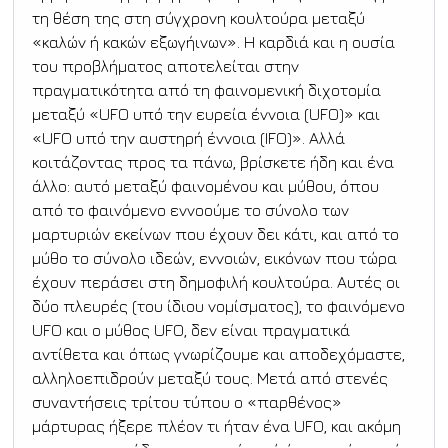
τη θέση της στη σύγχρονη κουλτούρα μεταξύ 
«καλών ή κακών εξωγήινων». Η καρδιά και η ουσία 
του προβλήματος αποτελείται στην 
πραγματικότητα από τη φαινομενική διχοτομία 
μεταξύ «UFO υπό την ευρεία έννοια (UFO)» και 
«UFO υπό την αυστηρή έννοια (IFO)». Αλλά 
κοιτάζοντας προς τα πάνω, βρίσκετε ήδη και ένα 
άλλο: αυτό μεταξύ φαινομένου και μύθου, όπου 
από το φαινόμενο εννοούμε το σύνολο των 
μαρτυριών εκείνων που έχουν δει κάτι, και από το 
μύθο το σύνολο ιδεών, εννοιών, εικόνων που τώρα 
έχουν περάσει στη δημοφιλή κουλτούρα. Αυτές οι 
δύο πλευρές (του ίδιου νομίσματος), το φαινόμενο 
UFO και ο μύθος UFO, δεν είναι πραγματικά 
αντίθετα και όπως γνωρίζουμε και αποδεχόμαστε, 
αλληλοεπιδρούν μεταξύ τους. Μετά από στενές 
συναντήσεις τρίτου τύπου ο «παρθένος» 
μάρτυρας ήξερε πλέον τι ήταν ένα UFO, και ακόμη 