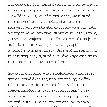
φαινόμενο με ένα παραπέτασμα καπνού, αν όχι να 
το δυσφημίσει με έναν ίσως ακαταμάχητο τρόπο. 
(ΕΔΩ βάλε BOLD) Και εδώ σταματάω, γιατί αυτό 
που με ενδιέφερε να τονίσω είναι ότι, τα 
ερμηνευτικά μοντέλα εξακολουθούν να είναι πολύ 
διαφορετικά και δεν είναι συγκρίσιμα μεταξύ τους, 
για να μην αναφέρουμε ότι ξεκινούν από αμοιβαία 
ασύμβατες υποθέσεις. Και όπως γνωρίζει 
οποιοσδήποτε έχει ασχοληθεί ή ενδιαφέρεται για 
την επιστημολογία, αυτό είναι ένα χαρακτηριστικό 
του προ-επιστημονικού σταδίου.
Δεν είμαι σίγουρος γιατί η ουφολογία παραμένει 
στο σημερινό άκρο της προ-επιστήμης, αν δεν 
πέφτει καν σε μία από τις δύο ρωγμές που 
ευθυγραμμίζουν τη στενή κορυφογραμμή στην 
οποία κινούμαστε: από τη μία πλευρά η ψευδο-
επιστήμη που μιμείται τον επιστημονικό λόγο, 