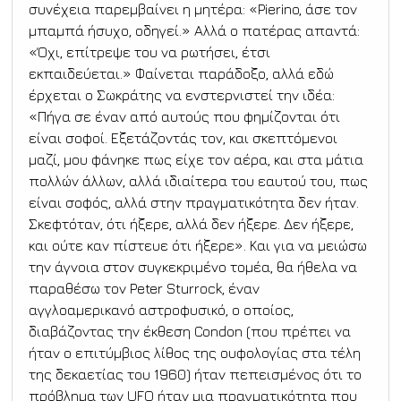
συνέχεια παρεμβαίνει η μητέρα: «Pierino, άσε τον 
μπαμπά ήσυχο, οδηγεί.» Αλλά ο πατέρας απαντά: 
«Όχι, επίτρεψε του να ρωτήσει, έτσι 
εκπαιδεύεται.» Φαίνεται παράδοξο, αλλά εδώ 
έρχεται ο Σωκράτης να ενστερνιστεί την ιδέα: 
«Πήγα σε έναν από αυτούς που φημίζονται ότι 
είναι σοφοί. Εξετάζοντάς τον, και σκεπτόμενοι 
μαζί, μου φάνηκε πως είχε τον αέρα, και στα μάτια 
πολλών άλλων, αλλά ιδιαίτερα του εαυτού του, πως 
είναι σοφός, αλλά στην πραγματικότητα δεν ήταν. 
Σκεφτόταν, ότι ήξερε, αλλά δεν ήξερε. Δεν ήξερε, 
και ούτε καν πίστευε ότι ήξερε». Και για να μειώσω 
την άγνοια στον συγκεκριμένο τομέα, θα ήθελα να 
παραθέσω τον Peter Sturrock, έναν 
αγγλοαμερικανό αστροφυσικό, ο οποίος, 
διαβάζοντας την έκθεση Condon (που πρέπει να 
ήταν ο επιτύμβιος λίθος της ουφολογίας στα τέλη 
της δεκαετίας του 1960) ήταν πεπεισμένος ότι το 
πρόβλημα των UFO ήταν μια πραγματικότητα που 