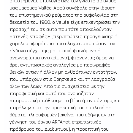
επιστήμονας υπολογιστών, τον γνωστό σε όλους 
μας Jacques Vallée. Αφού συνέβαλε στην ίδρυση 
του επιστημονικού ρεύματος της ουφολογίας στη 
δεκαετία του 1960, ο Vallée είχε επικεντρώσει την 
προσοχή του σε αυτό που τότε αποκαλούνταν 
«στενές επαφές» (περιπτώσεις προσγείωσης ή 
χαμηλού υψομέτρου που ελαχιστοποιούσαν τον 
κίνδυνο σύγχυσης με φυσικά φαινόμενα ή 
αναγνωρίσιμα αντικείμενα), φτάνοντας όμως να 
βρει εντυπωσιακές αναλογίες με περιγραφές 
θεϊκών όντων ή άλλων μη ανθρώπινων οντοτήτων, 
που υπάρχουν στις θρησκείες και τη λαογραφία 
όλων των λαών. Από τις συσχετίσεις με την 
παραφυσική και αυτό που ονομαζόταν 
«παρασιτική υπόθεση», το βήμα ήταν σύντομο, και 
παράλληλα με την προσωπική του εμπλοκή σε 
θέματα πληροφοριών (εκείνα που οδήγησαν στη 
γέννηση του έργου ARPAnet, στρατιωτικός 
πρόδρομος του Διαδικτύου), η προοπτική του 