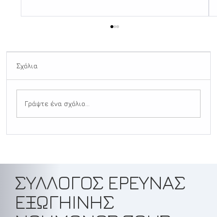
Σχόλια
Γράψτε ένα σχόλιο...
Μια απλή μέθοδος αντιληπτικής
αναφοράς (STAR METHOD) για τη
μείωση των ψευδώς θετικών
παρατηρήσεων UAP/ UFO
ΣΥΛΛΟΓΟΣ ΕΡΕΥΝΑΣ
ΕΞΩΓΗΙΝΗΣ