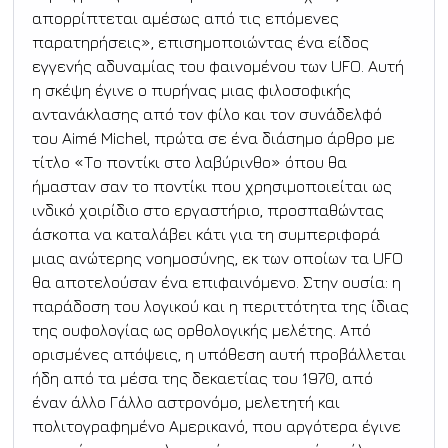
απορρίπτεται αμέσως από τις επόμενες 
παρατηρήσεις», επισημοποιώντας ένα είδος 
εγγενής αδυναμίας του φαινομένου των UFO. Αυτή 
η σκέψη έγινε ο πυρήνας μιας φιλοσοφικής 
αντανάκλασης από τον φίλο και τον συνάδελφό 
του Aimé Michel, πρώτα σε ένα διάσημο άρθρο με 
τίτλο «Το ποντίκι στο λαβύρινθο» όπου θα 
ήμασταν σαν το ποντίκι που χρησιμοποιείται ως 
ινδικό χοιρίδιο στο εργαστήριο, προσπαθώντας 
άσκοπα να καταλάβει κάτι για τη συμπεριφορά 
μιας ανώτερης νοημοσύνης, εκ των οποίων τα UFO 
θα αποτελούσαν ένα επιφαινόμενο. Στην ουσία: η 
παράδοση του λογικού και η περιττότητα της ίδιας 
της ουφολογίας ως ορθολογικής μελέτης. Από 
ορισμένες απόψεις, η υπόθεση αυτή προβάλλεται 
ήδη από τα μέσα της δεκαετίας του 1970, από 
έναν άλλο Γάλλο αστρονόμο, μελετητή και 
πολιτογραφημένο Αμερικανό, που αργότερα έγινε 