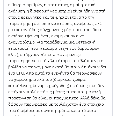
η θεωρία αριθμών, η στατιστική, η μαθηματική 
ανάλυση, η διαφορική γεωμετρία) είναι ήδη γνωστή 
στους ερευνητές, και τεκμηριώνεται από την 
παρατήρηση ότι, σε περιπτώσεις αναφοράς UFO 
με εκατοντάδες σύγχρονους μάρτυρες του ίδιου 
εναέριου φαινομένου, ακόμη και αν είναι 
αναγνωρίσιμο (για παράδειγμα μια μετεωρική 
επιστροφή, ένα πέρασμα τεχνητών δορυφόρων 
κ.λπ.), υπάρχουν κάποιες «ανώμαλες» 
παρατηρήσεις: από χίλια άτομα που βλέπουν μια 
βολίδα να περνά, μόνο εκατό θα πουν ότι έχουν δει 
ένα UFO. Από αυτά τα ενενήντα θα περιγράψουν 
τα χαρακτηριστικά του (διάρκεια, χρώμα, 
κατεύθυνση, δυναμική, μέγεθος) σε όρους που δεν 
απέχουν πολύ από τις μέσες τιμές που με καλή 
προσέγγιση θα είναι οι πραγματικές. Αλλά δέκα θα 
δώσουν περιγραφές με τουλάχιστον ένα στοιχείο 
που διαφέρει με συνεπή τρόπο, και από αυτά 