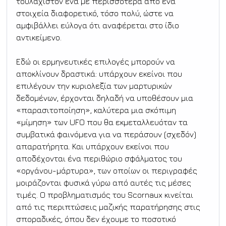
τουλάχιστον ένα με περισσότερα από ένα 
στοιχεία διαφορετικό, τόσο πολύ, ώστε να 
αμφιβάλλει εύλογα ότι αναφέρεται στο ίδιο 
αντικείμενο.
Εδώ οι ερμηνευτικές επιλογές μπορούν να 
αποκλίνουν δραστικά: υπάρχουν εκείνοι που 
επιλέγουν την κυριολεξία των μαρτυρικών 
δεδομένων, έρχονται δηλαδή να υποθέσουν μια 
«παρασιτοποίηση», καλύτερα μια σκόπιμη 
«μίμηση» των UFO που θα εκμεταλλευόταν τα 
συμβατικά φαινόμενα για να περάσουν (σχεδόν) 
απαρατήρητα. Και υπάρχουν εκείνοι που 
αποδέχονται ένα περιθώριο σφάλματος του 
«οργάνου-μάρτυρα», των οποίων οι περιγραφές 
μοιράζονται φυσικά γύρω από αυτές τις μέσες 
τιμές. Ο προβληματισμός του Scornaux κινείται 
από τις περιπτώσεις μαζικής παρατήρησης στις 
σποραδικές, όπου δεν έχουμε το ποσοτικό 