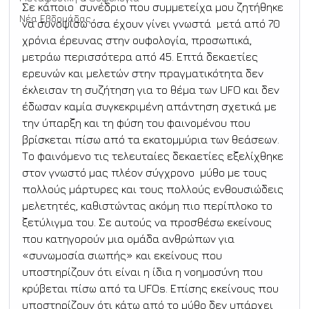
Σε κάποιο  συνέδριο που συμμετείχα μου ζητήθηκε 
Νέα Εβδομάδας
να συνοψίσω όσα έχουν γίνει γνωστά  μετά από 70 
χρόνια έρευνας στην ουφολογία, προσωπικά, 
μετράω περισσότερα από 45. Επτά δεκαετίες 
ερευνών και μελετών στην πραγματικότητα δεν 
έκλεισαν τη συζήτηση για το θέμα των UFO και δεν 
έδωσαν καμία συγκεκριμένη απάντηση σχετικά με 
την ύπαρξη και τη φύση του φαινομένου που 
βρίσκεται πίσω από τα εκατομμύρια των θεάσεων. 
Το φαινόμενο τις τελευταίες δεκαετίες εξελίχθηκε 
στον γνωστό μας πλέον σύγχρονο  μύθο με τους 
πολλούς μάρτυρες και τους πολλούς ενθουσιώδεις 
μελετητές, καθιστώντας ακόμη πιο περίπλοκο το 
ξετύλιγμα του. Σε αυτούς να προσθέσω εκείνους 
που κατηγορούν μια ομάδα ανθρώπων για 
«συνωμοσία σιωπής» και εκείνους που 
υποστηρίζουν ότι είναι η ίδια η νοημοσύνη που 
κρύβεται πίσω από τα UFOs. Επίσης εκείνους που 
υποστηρίζουν ότι κάτω από το μύθο δεν υπάρχει 