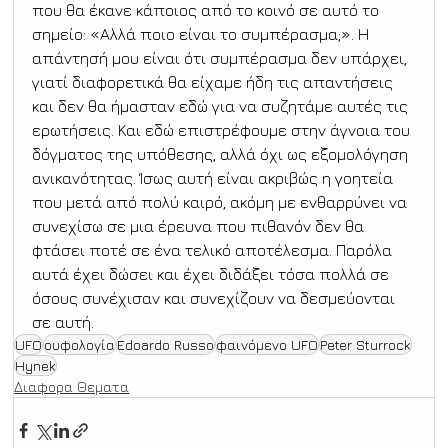
που θα έκανε κάποιος από το κοινό σε αυτό το 
σημείο: «Αλλά ποιο είναι το συμπέρασμα;». Η 
απάντησή μου είναι ότι συμπέρασμα δεν υπάρχει, 
γιατί διαφορετικά θα είχαμε ήδη τις απαντήσεις 
και δεν θα ήμασταν εδώ για να συζητάμε αυτές τις 
ερωτήσεις. Και εδώ επιστρέφουμε στην άγνοια του 
δόγματος της υπόθεσης, αλλά όχι ως εξομολόγηση 
ανικανότητας. Ίσως αυτή είναι ακριβώς η γοητεία 
που μετά από πολύ καιρό, ακόμη με ενθαρρύνει να 
συνεχίσω σε μια έρευνα που πιθανόν δεν θα 
φτάσει ποτέ σε ένα τελικό αποτέλεσμα. Παρόλα 
αυτά έχει δώσει και έχει διδάξει τόσα πολλά σε 
όσους συνέχισαν και συνεχίζουν να δεσμεύονται 
σε αυτή.
UFO
ουφολογία
Edoardo Russo
φαινόμενο UFO
Peter Sturrock
Hynek
Διαφορα Θεματα