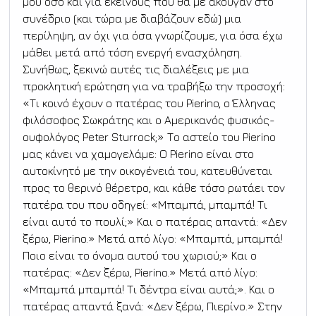
μου όσο και για εκείνους που θα με άκουγαν στο 
συνέδριο (και τώρα με διαβάζουν εδώ) μια 
περίληψη, αν όχι για όσα γνωρίζουμε, για όσα έχω 
μάθει μετά από τόση ενεργή ενασχόληση. 
Συνήθως, ξεκινώ αυτές τις διαλέξεις με μια 
προκλητική ερώτηση για να τραβήξω την προσοχή: 
«Τι κοινό έχουν ο πατέρας του Pierino, ο Έλληνας 
φιλόσοφος Σωκράτης και ο Αμερικανός φυσικός-
ουφολόγος Peter Sturrock;» Το αστείο του Pierino 
μας κάνει να χαμογελάμε: Ο Pierino είναι στο 
αυτοκίνητό με την οικογένειά του, κατευθύνεται 
προς το θερινό θέρετρο, και κάθε τόσο ρωτάει τον 
πατέρα του που οδηγεί: «Μπαμπά, μπαμπά! Τι 
είναι αυτό το πουλί;» Και ο πατέρας απαντά: «Δεν 
ξέρω, Pierino.» Μετά από λίγο: «Μπαμπά, μπαμπά! 
Ποιο είναι το όνομα αυτού του χωριού;» Και ο 
πατέρας: «Δεν ξέρω, Pierino.» Μετά από λίγο: 
«Μπαμπά μπαμπά! Τι δέντρα είναι αυτά;». Και ο 
πατέρας απαντά ξανά: «Δεν ξέρω, Πιερίνο.» Στην 