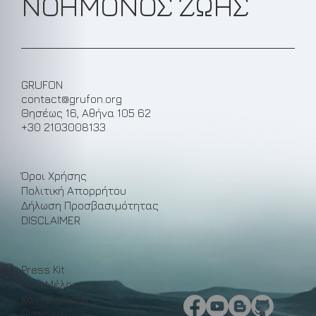
ΝΟΗΜΟΝΟΣ ΖΩΗΣ
GRUFON
contact@grufon.org
Θησέως 16, Αθήνα 105 62
+30 2103008133
Όροι Χρήσης
Πολιτική Απορρήτου
Δήλωση Προσβασιμότητας
DISCLAIMER
Press Kit
Γίνε Μέλος
Κάντε Δωρεά
Glossary