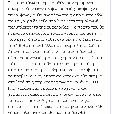
Τα παραπάνω ευρήματα οδήγησαν ορισμένους 
συγγραφείς να κάνουν φιλοσοφικές, σκέψεις για 
την ουφολογία. Θα αναφέρω τρεις από αυτές εδώ, 
που σίγουρα δεν εξαντλούν την επιστημολογική 
πολυπλοκότητα της ουφολογίας.  Το πρώτο που θα 
ήθελα να υπενθυμίσω είναι ο «νόμος του Guérin», 
που έχει ήδη διατυπωθεί στα τέλη της δεκαετίας 
του 1960 από τον Γάλλο αστρονόμο Pierre Guérin. 
Απογοητευμένος  από την προφανή αδυναμία 
εύρεσης κανονικότητας στις εμφανίσεις UFO που 
- όπως και σε οποιαδήποτε φυσική επιστήμη - 
αποτελούσε το πρώτο βήμα για να καταλάβουμε 
το πρόβλημα, ενώ, όποτε φαινόταν να έβρισκε μια 
σταθερά στις περιγραφές των φαινομένων UFO 
(για παράδειγμα μεταξύ επιτάχυνσης και 
χρώματος), αμέσως μετά υπήρχαν παρατηρήσεις 
που αντέφασκαν. Λίγο αστειευόμενος, λίγο 
σοβαρά, ο Guérin δήλωσε ότι «στην ουφολογία κάθε 
νόμος μόλις ανακαλυφθεί και αποδειχθεί, 