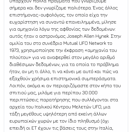
υπάρχουν πολλά πράγματα που γνωρίζουμε 
σήμερα και δεν γνωρίζαμε παλιότερα. Ένας άλλος 
επιστήμονας-ουφολόγος, τον οποίο είχα την 
ευχαρίστηση να συναντώ επανειλημμένα, μίλησε 
για αμηχανία λόγω της αφθονίας των δεδομένων: 
αυτός ήταν ο αστρονόμος Joseph Allen Hynek. Στην 
ομιλία του στο συνέδριο Mutual UFO Network το 
1973, χρησιμοποίησε την έκφραση «αμηχανία του 
πλούτου» για να αναφερθεί στον μεγάλο αριθμό 
διαθέσιμων δεδομένων, για τα οποία το πρόβλημα 
ήταν, αν μη τι άλλο, τι να κάνει με αυτό και πώς να 
εξαχθούν χρήσιμα επιστημονικά συμπεράσματα. 
Λοιπόν, ακόμα κι αν περιοριζόμαστε στον κήπο του 
σπιτιού μας, μιλάμε για περίπου 30.000 
περιπτώσεις παρατήρησης που συλλέγονται στα 
αρχεία του Ιταλικού Κέντρου Μελετών UFO, μια 
τάξη μεγέθους υψηλότερη από εκείνη άλλων 
ευρωπαϊκών χωρών με τον ίδιο πληθυσμό (όχι 
επειδή οι ET έχουν τις βάσεις τους στην Ιταλία, 