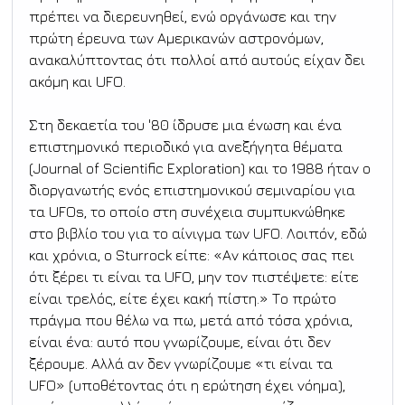
πρέπει να διερευνηθεί, ενώ οργάνωσε και την 
πρώτη έρευνα των Αμερικανών αστρονόμων, 
ανακαλύπτοντας ότι πολλοί από αυτούς είχαν δει 
ακόμη και UFO.
Στη δεκαετία του '80 ίδρυσε μια ένωση και ένα 
επιστημονικό περιοδικό για ανεξήγητα θέματα 
(Journal of Scientific Exploration) και το 1988 ήταν ο 
διοργανωτής ενός επιστημονικού σεμιναρίου για 
τα UFOs, το οποίο στη συνέχεια συμπυκνώθηκε 
στο βιβλίο του για το αίνιγμα των UFO. Λοιπόν, εδώ 
και χρόνια, ο Sturrock είπε: «Αν κάποιος σας πει 
ότι ξέρει τι είναι τα UFO, μην τον πιστέψετε: είτε 
είναι τρελός, είτε έχει κακή πίστη.» Το πρώτο 
πράγμα που θέλω να πω, μετά από τόσα χρόνια, 
είναι ένα: αυτό που γνωρίζουμε, είναι ότι δεν 
ξέρουμε. Αλλά αν δεν γνωρίζουμε «τι είναι τα 
UFO» (υποθέτοντας ότι η ερώτηση έχει νόημα), 