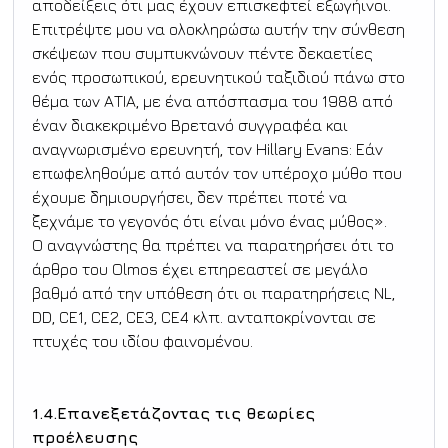
αποδείξεις ότι μας έχουν επισκεφτεί εξωγήινοι. 
Επιτρέψτε μου να ολοκληρώσω αυτήν την σύνθεση 
σκέψεων που συμπυκνώνουν πέντε δεκαετίες 
ενός προσωπικού, ερευνητικού ταξιδιού πάνω στο 
θέμα των ΑΤΙΑ, με ένα απόσπασμα του 1988 από 
έναν διακεκριμένο Βρετανό συγγραφέα και 
αναγνωρισμένο ερευνητή, τον Hillary Evans: Εάν 
επωφεληθούμε από αυτόν τον υπέροχο μύθο που 
έχουμε δημιουργήσει, δεν πρέπει ποτέ να 
ξεχνάμε το γεγονός ότι είναι μόνο ένας μύθος».
Ο αναγνώστης θα πρέπει να παρατηρήσει ότι το 
άρθρο του Olmos έχει επηρεαστεί σε μεγάλο 
βαθμό από την υπόθεση ότι οι παρατηρήσεις NL, 
DD, CE1, CE2, CE3, CE4 κλπ. ανταποκρίνονται σε 
πτυχές του ιδίου φαινομένου.
1.4.Επανεξετάζοντας τις θεωρίες 
προέλευσης