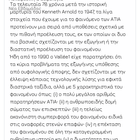
Τα τελευταία 78 χρόνια μετά την ιστορική 
Νέα Εβδομάδας
μαρτυρία του Kenneth Arnold το 1947, τα λίγα 
στοιχεία που έχουμε για το φαινόμενο των ΑΤΙΑ 
προτείνουν μια σειρά από υποθέσεις σχετικά με 
την πιθανή προέλευση τους, εκ των οποίων οι δυο 
πιο βασικές σχετίζονται με την εξωγήινη ή την 
διαστατική προέλευση του φαινομένου.
Ήδη από το 1990 ο Vallée1 είχε παρατηρήσει ότι 
τα κύρια προβλήματα της εξωγήινης υπόθεσης 
από ουφολογικής άποψης, δεν σχετίζονται με την 
έλλειψη κάποιας τεχνολογικής λύσης για εφικτά 
διαστρικά ταξίδια, αλλά με 5 χαρακτηριστικά του 
φαινομένου όπως: (i) o πολύ μεγάλοs αριθμός 
παρατηρήσεων ΑΤΙΑ∙ (ii) η ανθρωποειδής δομή 
σώματος των επισκεπτών∙ (iii) η τελείως 
ακανόνιστη συμπεριφορά του φαινομένου ειδικά 
στις αναφορές στενών επαφών∙ (iv) η επέκταση 
του φαινομένου σε όλη την καταγεγραμμένη 
ανθρώπινη ιστορία και (v) η δυνατότητα του να 