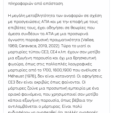
πληροφοριών από απόσταση.
Η μεγάλη μεταβλητότητα των αναφορών σε σχέση 
με προσγειώσεις ΑΤΙΑ και με την επαφή με τους 
επιβάτες τους, έχει οδηγήσει σε θεωρίες που 
άμεσα συνδέουν τα ΑΤΙΑ με μια προσωρινά 
άγνωστη παραφυσική πραγματικότητα (Vallee, 
1969; Caravaca, 2019, 2022). Τώρα το γιατί οι 
μαρτυρίες τύπου CE3, CE4 κ.λπ. έχουν σαν μοτίβο 
μια εξωγήινη παρουσία και όχι μια θρησκευτική 
φιγούρα, όπως στις πολλαπλές λαογραφικές 
μαρτυρίες από το 1700, 1800,1900 που ανέλυσε ο 
Méheust (1978), δεν είναι κατανοητό. Οι αφηγήσεις 
CE3 δεν είναι ακριβώς όπως φαίνονται. Oi 
μάρτυρες ζούνε μια προσωπική εμπειρία με ένα 
οριακό φαινόμενο, που χρησιμοποιεί σαν μοτίβο 
κάποια εξωγήινη παρουσία, όπως βέβαια την 
αντιλαμβάνεται ο μάρτυρας. Είναι πολύ 
ενδιαφέρον να αναφερθεί ότι πολλές αναφορές 