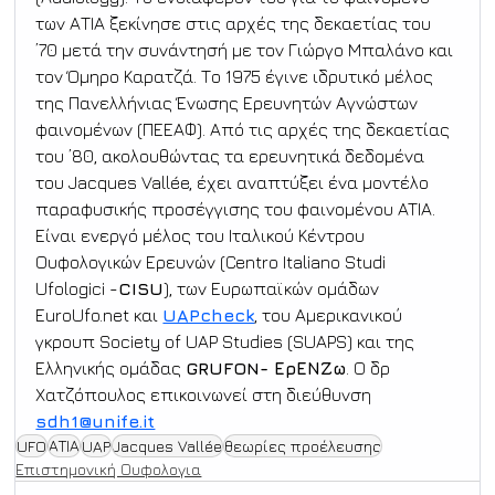
των ΑΤΙΑ ξεκίνησε στις αρχές της δεκαετίας του 
’70 μετά την συνάντησή με τον Γιώργο Μπαλάνο και 
τον Όμηρο Καρατζά. Το 1975 έγινε ιδρυτικό μέλος 
της Πανελλήνιας Ένωσης Ερευνητών Αγνώστων 
φαινομένων (ΠEEAΦ). Από τις αρχές της δεκαετίας 
του ’80, ακολουθώντας τα ερευνητικά δεδομένα 
του Jacques Vallée, έχει αναπτύξει ένα μοντέλο 
παραφυσικής προσέγγισης του φαινομένου ATIA. 
Είναι ενεργό μέλος του Ιταλικού Κέντρου 
Ουφολογικών Ερευνών (Centro Italiano Studi 
Ufologici -
CISU
), των Ευρωπαϊκών ομάδων 
EuroUfo.net
 και 
UAPcheck
, του Αμερικανικού 
γκρουπ Society of UAP Studies (SUAPS) και της 
Ελληνικής ομάδας 
GRUFON- ΕρΕΝΖω
. Ο δρ 
Χατζόπουλος επικοινωνεί στη διεύθυνση 
sdh1@unife.it
UFO
ΑΤΙΑ
UAP
Jacques Vallée
θεωρίες προέλευσης
Επιστημονική Ουφολογια