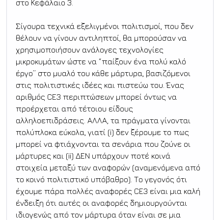
στο Κεφάλαιο 3.
Σίγουρα τεχνικά εξελιγμένοι πολιτισμοί, που δεν 
θέλουν να γίνουν αντιληπτοί, θα μπορούσαν να 
χρησιμοποιήσουν ανάλογες τεχνολογίες 
μικροκυμάτων ώστε να “παίξουν ένα πολύ καλό 
έργο” στο μυαλό του κάθε μάρτυρα, βασιζόμενοι 
στις πολιτιστικές ιδέες και πιστεύω του. Ένας 
αριθμός CE3 περιπτώσεων μπορεί όντως να 
προέρχεται από τέτοιου είδους 
αλληλοεπιδράσεις. ΑΛΛΑ, τα πράγματα γίνονται 
πολύπλοκα εύκολα, γιατί (i) δεν ξέρουμε το πως 
μπορεί να φτιάχνονται τα σενάρια που ζούνε οι 
μάρτυρες και (ii) ΔΕΝ υπάρχουν ποτέ κοινά 
στοιχεία μεταξύ των αναφορών (αναμενόμενα από 
το κοινό πολιτιστικό υπόβαθρο). Το γεγονός ότι 
έχουμε πάρα πολλές αναφορές CE3 είναι μια καλή 
ένδειξη ότι αυτές οι αναφορές δημιουργούνται 
ιδιογενώς από τον μάρτυρα όταν είναι σε μια 