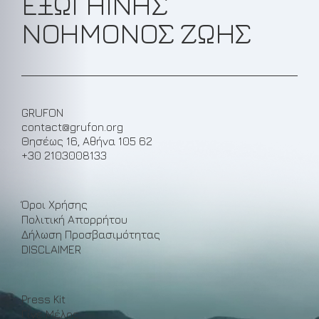
ΕΞΩΓΗΙΝΗΣ
ΝΟΗΜΟΝΟΣ ΖΩΗΣ
GRUFON
contact@grufon.org
Θησέως 16, Αθήνα 105 62
+30 2103008133
Όροι Χρήσης
Πολιτική Απορρήτου
Δήλωση Προσβασιμότητας
DISCLAIMER
Press Kit
Γίνε Μέλος