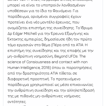
μπορεί να είναι το υποπροϊόν λανθασμένων 
υποθέσεων για το ίδιο το Φαινόμενο. Για 
παράδειγμα, ορισμένοι συγγραφείς έχουν 
προτείνει ένα νέο μοντέλο έρευνας, που 
ονομάζεται επιστήμη της συνείδησης. Το Ίδρυμα 
Δρ Edgar Mitchell για την Έρευνα Εξωγήινης και 
Έκτακτης εμπειρίας, δημοσίευσε ήδη τον πρώτο 
τόμο εργασιών στο θέμα (Πέρα από τα ATIA: Η 
επιστήμη της συνείδησης και της επαφής με την 
μη-ανθρώπινη νοημοσύνη, Beyond UFOs: The 
science of Consiousness and contact with non 
Human Intelligence, 2018) όπου οι παρατηρήσεις 
από την δραστηριότητα ΑΤΙΑ τίθεται σε 
διαφορετική προοπτική. Το προτεινόμενο 
παράδειγμα χρησιμοποιεί ως μέσο επικοινωνίας 
την ανθρώπινη συνείδηση και την αλληλεπίδρασή 
της με πιθανές μη-ανθρώπινες νοήμονες 
οντότητες.