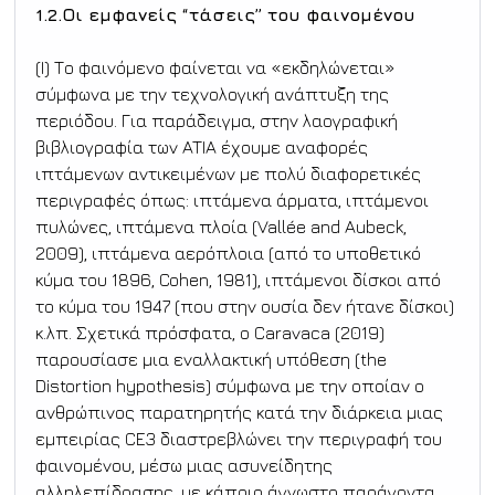
1.2.Οι εμφανείς “τάσεις” του φαινομένου
(Ι) Το φαινόμενο φαίνεται να «εκδηλώνεται» 
σύμφωνα με την τεχνολογική ανάπτυξη της 
περιόδου. Για παράδειγμα, στην λαογραφική 
βιβλιογραφία των ATIA έχουμε αναφορές 
ιπτάμενων αντικειμένων με πολύ διαφορετικές 
περιγραφές όπως: ιπτάμενα άρματα, ιπτάμενοι 
πυλώνες, ιπτάμενα πλοία (Vallée and Aubeck, 
2009), ιπτάμενα αερόπλοια (από το υποθετικό 
κύμα του 1896, Cohen, 1981), ιπτάμενοι δίσκοι από 
το κύμα του 1947 (που στην ουσία δεν ήτανε δίσκοι) 
κ.λπ. Σχετικά πρόσφατα, ο Caravaca (2019) 
παρουσίασε μια εναλλακτική υπόθεση (the 
Distortion hypothesis) σύμφωνα με την οποίαν ο 
ανθρώπινος παρατηρητής κατά την διάρκεια μιας 
εμπειρίας CE3 διαστρεβλώνει την περιγραφή του 
φαινομένου, μέσω μιας ασυνείδητης 
αλληλεπίδρασης, με κάποιο άγνωστο παράγοντα 