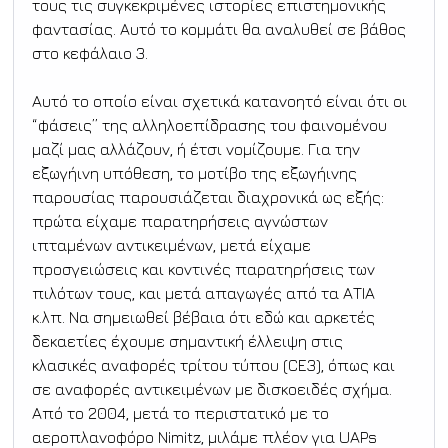
τους τις συγκεκριμένες ιστορίες επιστημονικής 
φαντασίας. Αυτό το κομμάτι θα αναλυθεί σε βάθος 
στο κεφάλαιο 3.
Αυτό το οποίο είναι σχετικά κατανοητό είναι ότι οι 
“φάσεις” της αλληλοεπίδρασης του φαινομένου 
μαζί μας αλλάζουν, ή έτσι νομίζουμε. Για την 
εξωγήινη υπόθεση, το μοτίβο της εξωγήινης 
παρουσίας παρουσιάζεται διαχρονικά ως εξής: 
πρώτα είχαμε παρατηρήσεις αγνώστων 
ιπταμένων αντικειμένων, μετά είχαμε 
προσγειώσεις και κοντινές παρατηρήσεις των 
πιλότων τους, και μετά απαγωγές από τα ΑΤΙΑ 
κ.λπ. Να σημειωθεί βέβαια ότι εδώ και αρκετές 
δεκαετίες έχουμε σημαντική έλλειψη στις 
κλασικές αναφορές τρίτου τύπου (CE3), όπως και 
σε αναφορές αντικειμένων με δισκοειδές σχήμα. 
Από το 2004, μετά το περιστατικό με το 
αεροπλανοφόρο Nimitz, μιλάμε πλέον για UAPs 