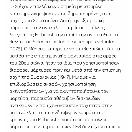
CE3 έχουν πολλά κοινά σημεία με ιστορίες 
επιστημονικής φαντασίας δημοσιευμένες στις 
αρχές του 20ού αιώνα. Αυτή την εξαιρετική 
σύμπτωση την ανακάλυψε πρώτος ο Γάλλος 
λαογράφος Méheust, την οποία την ανέπτυξε στο 
βιβλίο του Science-fiction et soucoupes volantes 
(1978). O Méheust μπόρεσε να επιβεβαιώσει ότι τα 
μοτίβα της επιστημονικής φαντασίας στις αρχές 
του 20ού αιώνα, ήταν τα ίδια που χρησιμοποίησαν 
διάφοροι μάρτυρες πριν και μετά από την επίσημη 
αρχή της Ουφολογίας (1947). Μιλάμε για 
επιδιορθώσεις σκαφών, χρησιμοποίηση 
ακτινοπίστολων για να ακινητοποιήσουνε τον 
μαρτύρα, παρουσία αθόρυβων δισκοειδών 
αντικειμένων που χανόντουσαν ταχύτατα στον 
ουρανό κλπ. Το πιο ενδιαφέρον κομμάτι της 
έρευνας του Méheust είναι ότι οι πιο πολλοί 
μάρτυρες των περιπτώσεων CE3 δεν είχαν υπόψιν 