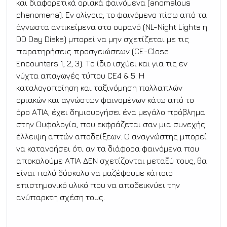
και διαφορετικά οριακά φαινόμενα (anomalous 
phenomena). Εν ολίγοις, το φαινόμενο πίσω από τα 
άγνωστα αντικείμενα στο ουρανό (NL-Νight Lights η 
DD Day Disks) μπορεί να μην σχετίζεται με τις 
παρατηρήσεις προσγειώσεων (CE-Close 
Encounters 1, 2, 3). Το ίδιο ισχύει και για τις εν 
νύχτα απαγωγές τύπου CE4 & 5. Η 
καταλογοποίηση και ταξινόμηση πολλαπλών 
οριακών και αγνώστων φαινομένων κάτω από το 
όρο ΑΤΙΑ, έχει δημιουργήσει ένα μεγάλο πρόβλημα 
στην Ουφολογία, που εκφράζεται σαν μια συνεχής 
έλλειψη απτών αποδείξεων. Ο αναγνώστης μπορεί 
να κατανοήσει ότι αν τα διάφορα φαινόμενα που 
αποκαλούμε ΑΤΙΑ ΔΕΝ σχετίζονται μεταξύ τους, θα 
είναι πολύ δύσκολο να μαζέψουμε κάποιο 
επιστημονικό υλικό που να αποδεικνύει την 
ανύπαρκτη σχέση τους.