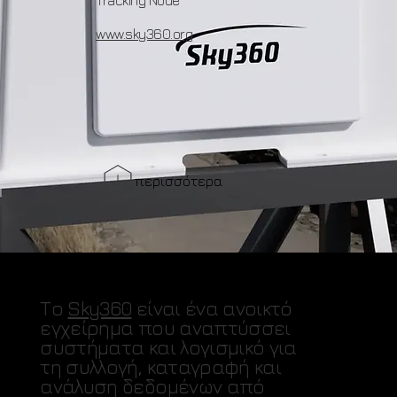
www.sky360.org
περισσότερα
Το
Sky360
είναι ένα ανοικτό
εγχείρημα που αναπτύσσει
συστήματα και λογισμικό για
τη συλλογή, καταγραφή και
ανάλυση δεδομένων από