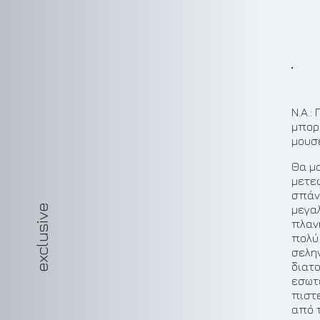
Ν.Α.:
μπορ
μουσ
Θα μ
μετε
σπάν
exclusive
μεγα
πλανή
πολύ 
σελη
διατ
εσωτ
πιστ
από 