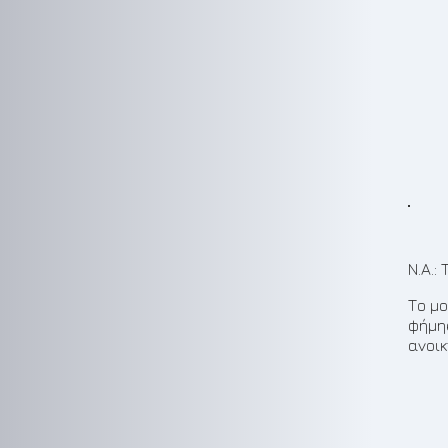
Ν.Α.:
Το μ
φήμη
ανοικ