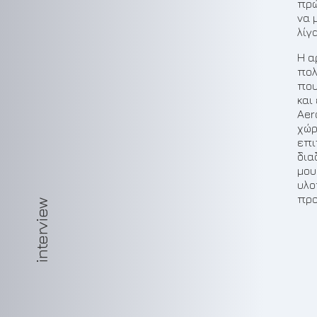
πρώ
να 
λίγ
Η α
πολ
που
και
Aer
χώρ
επι
δια
μου
υλο
προ
interview