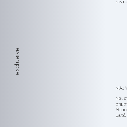
κοντά
exclusive
Ν.Α.
Ναι σ
σημα
Θεσσα
μετά