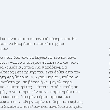
 Ποιο είναι το πιο σημαντικό εύρημα που θα
έσει να θαυμάσει ο επισκέπτης του
είου;
ου ήταν δύσκολο να ξεχωρίσω ένα και μόνο
ωρίτη –αφού υπάρχουν εξαιρετικά και πολύ
ια κομμάτια , όπως για παράδειγμα ο
λύτερος μετεωρίτης που έχει έρθει από τον
τη Άρη βάρους 14, 5 γραμμαρίων , καθώς και
αντίστοιχοι σε βάρος ή και μεγαλύτεροι
νιακοί μετεωρίτες -κάποιοι από αυτούς σε
ομή για να μπορεί κάνεις να παρατηρήσει το
ερικό τους. Για εμένα όμως προσωπικά
εύω ότι οι επεξεργασμένοι σιδηρομετεωρίτες
τα Ζερέλια αποτελούν ένα μοναδικό στοιχεία