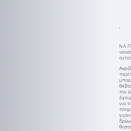
Ν.Α.:
νεοσ
αντα
Ακρι
περί
μπορ
Βέβαι
την Δ
έχου
για τ
πληρ
γιγαν
δρώμε
θησα