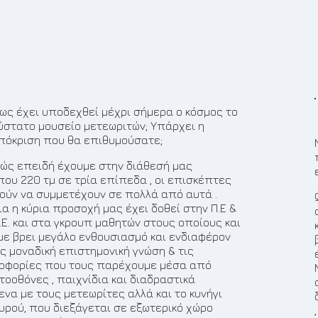
Πως έχει υποδεχθεί μέχρι σήμερα ο κόσμος το
ύστατο μουσείο μετεωριτών; Υπάρχει η
πόκριση που θα επιθυμούσατε;
βώς επειδή έχουμε στην διάθεσή μας
που 220 τμ σε τρία επίπεδα , οι επισκέπτες
ούν να συμμετέχουν σε πολλά από αυτά .
α η κύρια προσοχή μας έχει δοθεί στην Π.Ε &
.Ε. και στα γκρουπ μαθητών στους οποίους και
με βρει μεγάλο ενθουσιασμό και ενδιαφέρον
ις μοναδική επιστημονική γνώση & τις
οφορίες που τους παρέχουμε μέσα από
τοοθόνες , παιχνίδια και διαδραστικά
να με τους μετεωρίτες αλλά και το κυνήγι
υρού, που διεξάγεται σε εξωτερικό χώρο