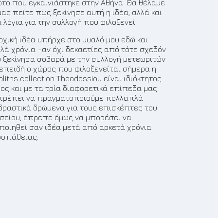
το που εγκαινιάστηκε στην Αθήνα. Θα θέλαμε
μας πείτε πως ξεκίνησε αυτή η ιδέα, αλλά και
α λόγια για την συλλογή που φιλοξενεί.
ρχική ιδέα υπήρχε στο μυαλό μου εδώ και
λά χρόνια –αν όχι δεκαετίες από τότε σχεδόν
 ξεκίνησα σοβαρά με την συλλογή μετεωριτών
 επειδή ο χώρος που φιλοξενείται σήμερα η
oliths collection Theodossiou είναι ιδιόκτητος
ος και με τα τρία διαφορετικά επίπεδα μας
τρέπει να πραγματοποιούμε πολλαπλά
δραστικά δρώμενα για τους επισκέπτες του
σείου, έπρεπε όμως να μπορέσει να
ποιηθεί σαν ιδέα μετά από αρκετά χρόνια
σπάθειας.
1