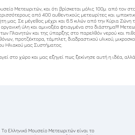
σείο Μετεωριτών, και ότι βρίσκεται μόλις 100μ. από τον στ
ρισσότερους από 400 αυθεντικούς μετεωρίτες και ιμπακτι
 μας. Σε μέγεθος μέχρι και 6.5 κιλών από την Κύρια Ζώνη 
γανική ύλη και αμινοξέα φτιαγμένα στο διάστημα!!!! Μετεωρ
 των Πλανητών και της ύπαρξης στο παρελθόν νερού και πιθαν
νων, προτζέκτορα, τάμπλετ, διαδραστικού υλικού, μικροσκο
του Ηλιακού μας Συστήματος.
γεί στο χώρο και μας εξηγεί πως ξεκίνησε αυτή η ιδέα, αλλά 
.: Το Ελληνικό Μουσείο Μετεωριτών είναι το