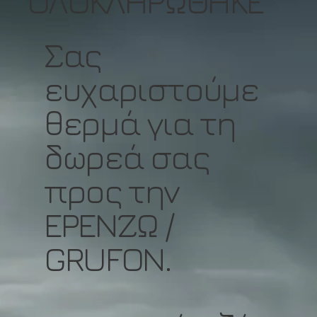
ΟΛΟΚΛΗΡΩΘΗΚΕ
Σας
ευχαριστούμε
θερμά για τη
δωρεά σας
προς την
ΕΡΕΝΖΩ /
GRUFON.