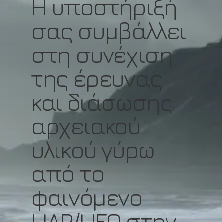
Η υποστήριξή
σας συμβάλλει
στη συνέχιση
της έρευνας
και διάσωσης
αρχειακού
υλικού γύρω
από το
φαινόμενο
UAP/UFO στην