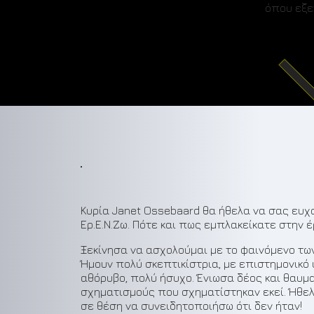
όπου εξε
Κυρία Janet Ossebaard θα ήθελα να σας ευ
Ερ.Ε.Ν.Ζω. Πότε και πως εμπλακείκατε στην 
Ξεκίνησα να ασχολούμαι με το φαινόμενο τω
Ήμουν πολύ σκεπτικίστρια, με επιστημονικό
αθόρυβο, πολύ ήσυχο. Ένιωσα δέος και θαυμασ
σχηματισμούς που σχηματίστηκαν εκεί. Ήθελα
σε θέση να συνειδητοποιήσω ότι δεν ήταν!