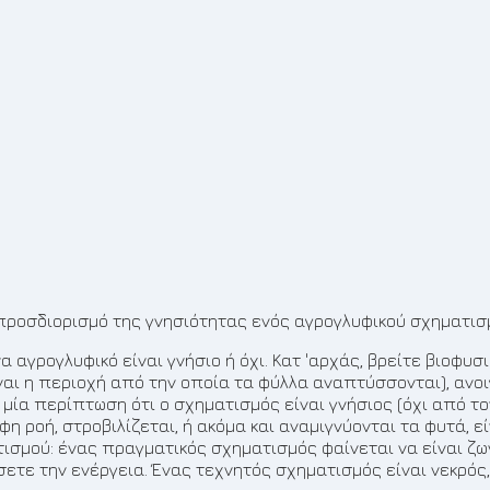
ν προσδιορισμό της γνησιότητας ενός αγρογλυφικού σχηματισ
 αγρογλυφικό είναι γνήσιο ή όχι. Κατ 'αρχάς, βρείτε βιοφυσ
ναι η περιοχή από την οποία τα φύλλα αναπτύσσονται), ανοι
α μία περίπτωση ότι ο σχηματισμός είναι γνήσιος (όχι από τ
φη ροή, στροβιλίζεται, ή ακόμα και αναμιγνύονται τα φυτά, ε
τισμού: ένας πραγματικός σχηματισμός φαίνεται να είναι ζω
σετε την ενέργεια. Ένας τεχνητός σχηματισμός είναι νεκρός,