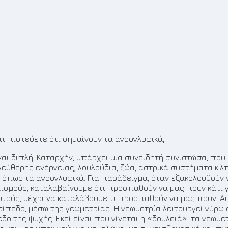
τι πιστεύετε ότι σημαίνουν τα αγρογλυφικά;
ναι διπλή. Καταρχήν, υπάρχει μια συνειδητή συνιστώσα, που
θερης ενέργειας, λουλούδια, ζώα, αστρικά συστήματα κ.λπ. 
με όπως τα αγρογλυφικά. Για παράδειγμα, όταν εξακολουθούν
ισμούς, καταλαβαίνουμε ότι προσπαθούν να μας πουν κάτι γ
υτούς, μέχρι να καταλάβουμε τι προσπαθούν να μας πουν. Αυ
ίπεδο, μέσω της γεωμετρίας. Η γεωμετρία λειτουργεί γύρω α
εδο της ψυχής. Εκεί είναι που γίνεται η «δουλειά»: τα γεω