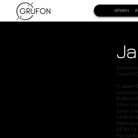
ΑΡΧΙΚΗ
Α
Ja
Συνέντευ
Περιοδικό
Η Janet 
εκατοντά
βιοφυσικ
όπως η π
τριών ντο
Earth Is 
σχετικό 
(ΗΠΑ). Το
την κυκλ