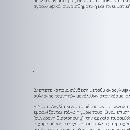
δουλεύουν μαζί μας σε αυτό το βαθύ επίπεδο
αγρογλυφικά: συναισθηματική και πνευματική
Βλέπετε κάποια σύνδεση μεταξύ αγρογλυφικών
συλλογής τεχνητών μονόλιθων στον κόσμο, αλ
Η Νότια Αγγλία είναι το μέρος με τις μεγαλύ
εμφανίζονται πάνω ή γύρω τους. Είναι επίση
(σύγχρονη Glastonbury), την αρχαία πυραμίδα 
ισχυρό μέρος στη γη και σε πολλές περιοχές
αυτές τις περιοχές. Και σήμερα, τα αγρογλυ