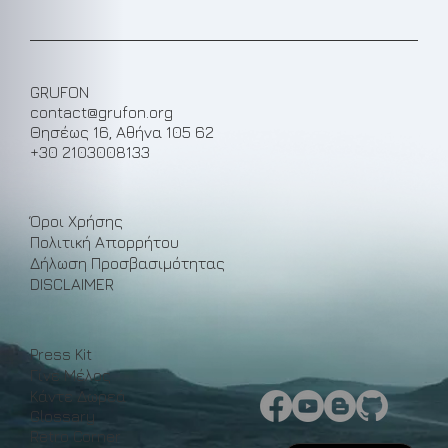
GRUFON
contact@grufon.org
Θησέως 16, Αθήνα 105 62
+30 2103008133
Όροι Χρήσης
Πολιτική Απορρήτου
Δήλωση Προσβασιμότητας
DISCLAIMER
Press Kit
Γίνε Μέλος
Κάντε Δωρεά
Glossary
Retro Corner