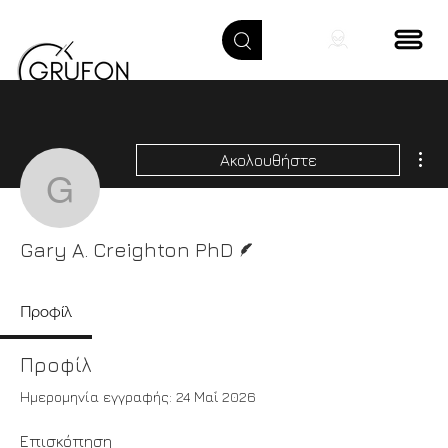
Περ
Ακολουθήστε
Gary A. Creighton PhD
Συγγραφέας
Gary A. Creighton PhD
Προφίλ
Προφίλ
Ημερομηνία εγγραφής: 24 Μαΐ 2026
Επισκόπηση